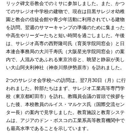
リック碑文谷教会でのミサに参加しました。また、かつ
てのサレジオ中学校の建物で、現在は目黒サレジオ幼稚
園と教会の信徒会館や青少年活動に利用されている建物
を訪問。翌週のサマーキャンプの準備のために集まった
中高生やリーダーたちと短い時間を過ごしました。午後
は、サレジオ高専の西野隆司氏（育英学院同窓会）と日
本連合事務局の大川千寿氏（大阪星光学院同窓会）の案
内で、人混みであふれる東京渋谷と、眺望と静寂が美し
い大山阿夫利神社（神奈川県伊勢原市）を訪れました。
2つのサレジオ会学校への訪問は、翌7月30日（月）に行
われました。幹部たちはまず、サレジオ工業高等専門学
校（東京都町田市）を訪れ、教職員会議の冒頭で挨拶を
した後、本校教員のルイス・マルケス氏（国際交流セン
ター長）の案内で見学しました。教育施設と教育システ
ムは、アジアのドン・ボスコの工業系高等教育機関中で
も最高水準であることを示しています。