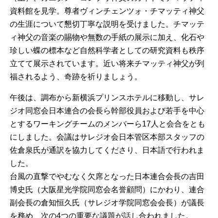
資料館を見学。尊者ヴィンチェンツォ・チマッティ神父
の生涯について懇切丁寧な説明を受けました。チマッテ
ィ神父の音楽の賜物や無数の手紙の展示に加え、化石や
珍しい蝶の標本など自然科学者としての研究資料も秩序
立てて展示されています。近い将来チマッティ神父が列
福されるよう、奇跡を祈りましょう。
午後は、調布から新横浜プリンスホテルに移動し、サレ
ジオ同窓会日本連合の会長ら幹部役員および若手を中心
とするワーキングチームのメンバーら17人と会合をとも
にしました。会議はサレジオ会日本管区本部スタッフの
佐倉泉氏が通訳を協力してくださり、日本語で行われま
した。
台風の直撃でやむなく欠席となった日本連合会長の吉田
博史氏（大阪星光学院同窓会名誉顧問）にかわり、連合
副会長の倉知恒久氏（サレジオ学院同窓会会長）が議長
を務め、次の4つの重要な議題が話し合われました。