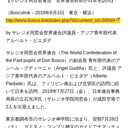
【サレジオ同窓会連合 世界連合幹部が日本を訪問】
（Boscolink – 2018年8月2日 東京・横浜）
http://www.bosco.link/index.php?document_srl=39569
by サレジオ同窓会世界連合評議員・アジア青年部代表
アルベルト・ピエダデ
サレジオ同窓会世界連合（The World Confederation of
the Past pupils of Don Bosco）の副会長 青年部代表のア
ンヘル・グディーニャ（Angel Gudiña）氏と、評議員 ア
ジア青年部代表のアルベルト・ピエダデ（Alberto
Piedade）氏は、フィリピン南および北管区の訪問に続
いて日本を訪問。2018年7月27日（金）、日本連合事務
局長の立石光洋氏（サレジオ学院同窓会）が成田空港で
2人を出迎えました。
東京都調布市のサレジオ神学院に泊まり、翌朝7月28日
（土）、ガエタノ・コンプリ神父のガイドでチマッティ