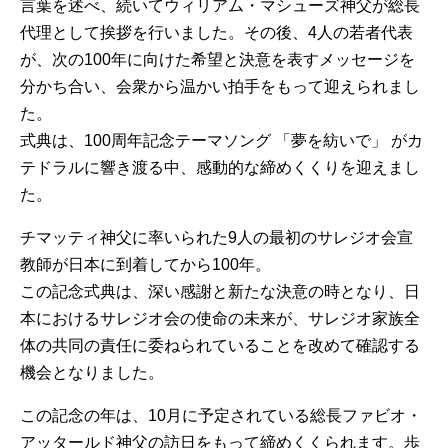
言葉を述べ、続いてウィリアム・マシューズ神父が総長
代理として挨拶を行いました。その後、4人の若者代表
が、次の100年に向けた希望と決意を表すメッセージを
分かち合い、会衆から温かい拍手をもって迎えられまし
た。
式典は、100周年記念テーマソング 「夢を紡いで」 がカ
テドラルに響き渡る中、感動的な締めくくりを迎えまし
た。
チマッティ神父に率いられた9人の最初のサレジオ会宣
教師が日本に到着してから100年。
この記念式典は、深い感謝と新たな決意の時となり、日
本におけるサレジオ会の使命の未来が、サレジオ家族全
体の共同の責任に委ねられていることを改めて確認する
機会となりました。
この記念の年は、10月に予定されている総長ファビオ・
アッタールド神父の訪日をもって締めくくられます。歩