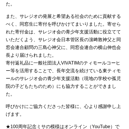
た。
また、サレジオの発展と希望ある社会のために貢献する
べく、同窓生に寄付を呼びかけてまいりました。寄せら
れた寄付金は、サレジオ会の青少年支援活動に役立てて
いただくよう、サレジオ会日本管区長の濵﨑敦神父と同
窓会連合顧問の三島心神父に、同窓会連合の横山伸也会
長より届けられました。
寄付返礼品に一般社団法人VIVATIMのティモールコーヒ
ー等を活用することで、長年交流を続けている東ティモ
ールのサレジオ会の青少年支援活動（現地の学校や孤児
院の子どもたちのため）にも協力することができまし
た。
呼びかけにご協力くださった皆様に、心より感謝申し上
げます。
★100周年記念ミサの模様はオンライン（YouTube）で