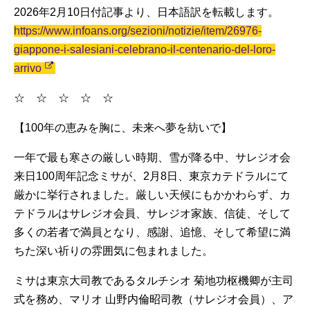
2026年2月10日付記事より、日本語訳を転載します。
https://www.infoans.org/sezioni/notizie/item/26976-
giappone-i-salesiani-celebrano-il-centenario-del-loro-
arrivo
☆ ☆ ☆ ☆ ☆
【100年の恵みを胸に、未来へ夢を紡いで】
一年で最も寒さの厳しい時期、雪が降る中、サレジオ会
来日100周年記念ミサが、2月8日、東京カテドラルにて
厳かに挙行されました。厳しい天候にもかかわらず、カ
テドラルはサレジオ会員、サレジオ家族、信徒、そして
多くの若者で満員となり、感謝、追憶、そして希望に満
ちた深い祈りの雰囲気に包まれました。
ミサは東京大司教であるタルチシオ 菊地功枢機卿が主司
式を務め、マリオ 山野内倫昭司教（サレジオ会員）、ア