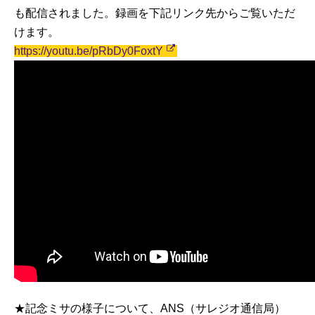
も配信されました。録画を下記リンク先からご覧いただ
けます。
https://youtu.be/pRbDy0FoxtY
★記念ミサの様子について、ANS（サレジオ通信局）