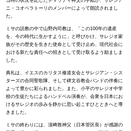
当時の状況を記したチマッティ神父の手紙が、サレジア
ニ・コオペラトーリのメンバーによって朗読されまし
た。
ミサの説教の中で山野内司教は、「この100年の遺産
を、今の時代に生かすように」と呼びかけ、サレジオ家
族がその歴史を生きた使命として受け止め、現代社会に
おける新たな責任への招きとして受け取るよう励ましま
した。
典礼は、イエスのカリタス修道女会とサレジアン・シス
ターズの合同聖歌隊、そして碑文谷教会バンドの伴奏に
よって豊かに彩られました。また、小平のサレジオ中学
校の生徒たちによるハンドベル演奏が、会衆を日本にお
けるサレジオの歩みを静かに思い起こすひとときへと導
きました。
ミサの終わりには、濵﨑敦神父（日本管区長）が感謝の